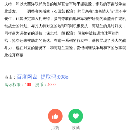
夫特，和以大西洋联邦为首的地球联合军终于撕破脸，惨烈的宇宙战争自
此爆发。 调整者阿斯兰（石田彰 配音）的母亲在“血色情人节”里不幸
丧生，让其决定加入扎夫特，参与夺取由地球军秘密研制的新型高性能机
动战士的计划。与扎夫特对立的地球军则积极反抗，阿斯兰的儿时好友，
同样身为调整者的基拉（保志总一朗 配音）偶然中被拉进地球军的阵
营，抢夺还未被劫走的高达。在这一系列的行动中，基拉展现了强大的战
斗力，也在对立的情况下，和阿斯兰重逢，爱恨纠缠战争与和平的故事就
此拉开序幕
百度网盘 提取码:098o
点击：
阅读权限：
100
，漫币：
4000
点赞
收藏