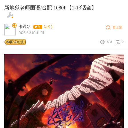
新地狱老师国语/台配 1080P【1-13话全】
卡通站
9
站长
看全部
2026-6-3 00:41:25
神国语动漫
698
2