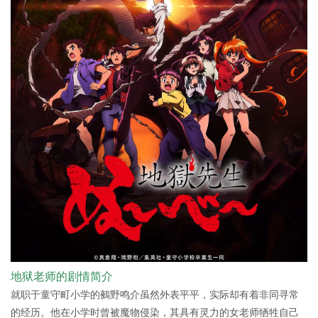
地狱老师的剧情简介
就职于童守町小学的鵺野鸣介虽然外表平平，实际却有着非同寻常
的经历。他在小学时曾被魔物侵染，其具有灵力的女老师牺牲自己