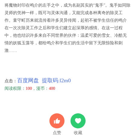
将魔物封印在鸣介的左手之中，成为名副其实的“鬼手”。鬼手如同除
灵师的凭神一样，既可与灵体沟通，又能完成各种离奇的除灵工
作。童守町历来就流传着许多灵异传闻，起初不被学生信任的鸣介
在一次次除灵工作之后和学生们建立起深厚的感情。在这一过程
中，他也结识许多来自不同世界的伙伴：温柔可爱的雪女、冷酷无
情的妖狐玉藻等，都给鸣介和学生们的生活中留下无限惊险和刺
激……
百度网盘 提取码:l2m0
点击：
阅读权限：
100
，漫币：
400
点赞
收藏