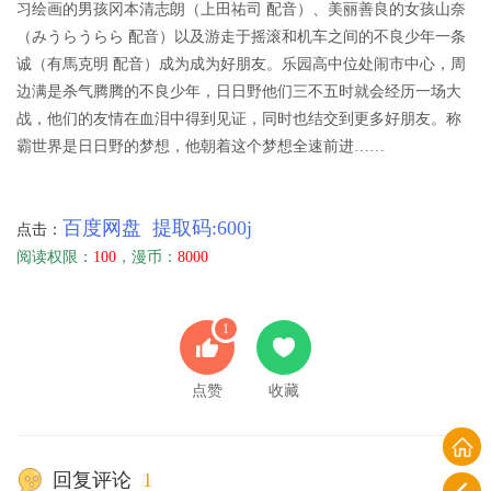
习绘画的男孩冈本清志朗（上田祐司 配音）、美丽善良的女孩山奈
（みうらうらら 配音）以及游走于摇滚和机车之间的不良少年一条
诚（有馬克明 配音）成为成为好朋友。乐园高中位处闹市中心，周
边满是杀气腾腾的不良少年，日日野他们三不五时就会经历一场大
战，他们的友情在血泪中得到见证，同时也结交到更多好朋友。称
霸世界是日日野的梦想，他朝着这个梦想全速前进……
百度网盘 提取码:600j
点击：
阅读权限：
100
，漫币：
8000
1
点赞
收藏
回复评论
1