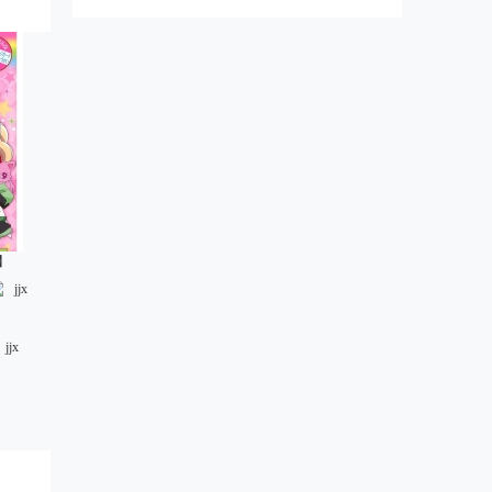
50话全】
全】
jjx