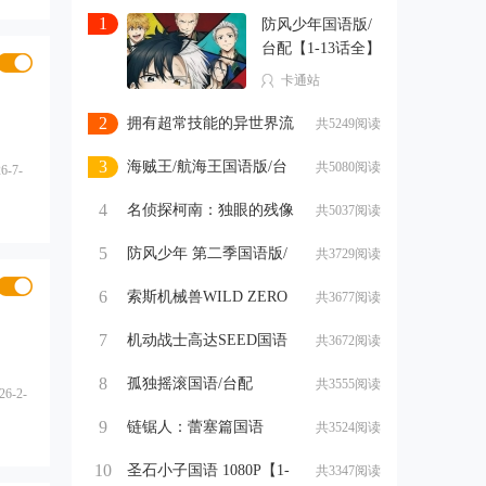
1
防风少年国语版/
台配【1-13话全】
卡通站
2
拥有超常技能的异世界流
共5249阅读
浪美食家 第二季国
3
海贼王/航海王国语版/台
共5080阅读
6-7-
配【1133-1150话全
4
名侦探柯南：独眼的残像
共5037阅读
国语版/台配【剧场
5
防风少年 第二季国语版/
共3729阅读
台配【1-12话全】卡
6
索斯机械兽WILD ZERO
共3677阅读
国语版/台配【1-50话全
7
机动战士高达SEED国语
共3672阅读
1080P【1-50话全】
8
孤独摇滚国语/台配
共3555阅读
26-2-
1080P【1-12话全】
9
链锯人：蕾塞篇国语
共3524阅读
1080P【剧场版】
10
圣石小子国语 1080P【1-
共3347阅读