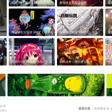
冻牌~地下麻将斗牌录国语/台
新地狱老师国语/台配
孤
配 1080P【更新
1080P【1-13话全】
1
傀儡师左近国语 1080P【1-26话
白鲸传说国语 1080P【1-26话
孤
全】
全】
1
同班同学/心之彼端 永恒回忆国
剑风传奇：烙印勇士国语
光
语 1080P【1-
1080P【1-25话全】
10
会员
最新回复
|
欢迎新会员:
42463