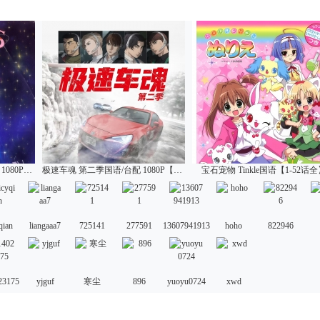
美少女战士 第四季国语/台配 1080P【1-39话全】
极速车魂 第二季国语/台配 1080P【1-12话全】
宝石宠物 Tinkle国语【1-52话
qian
liangaaa7
725141
277591
13607941913
hoho
822946
23175
yjguf
寒尘
896
yuoyu0724
xwd