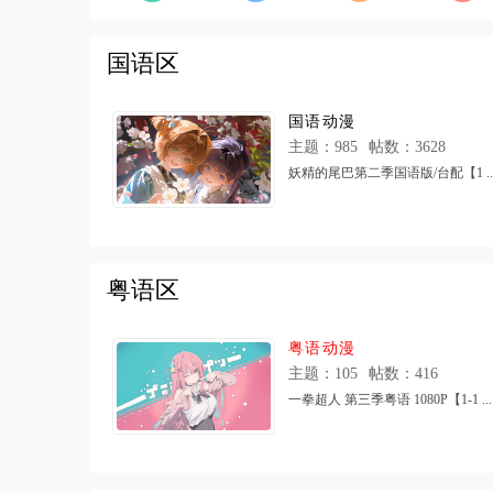
国语区
国语动漫
主题：985
帖数：3628
妖精的尾巴第二季国语版/台配【1 ..
17 10:10
AMBJ
粤语区
粤语动漫
主题：105
帖数：416
一拳超人 第三季粤语 1080P【1-1 ...
30 07:20
12355