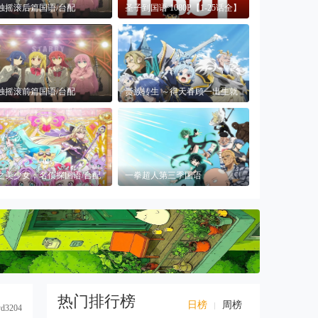
独摇滚后篇国语/台配
圣子到国语 1080P【1-25话全】
080P【剧场版】
独摇滚前篇国语/台配
贵族转生 ～得天眷顾一出生就
080P【剧场版】
获得最强力量
之美少女：名侦探国语/台配
一拳超人第三季国语
80P【更新
1080P【更新中】
热门排行榜
日榜
周榜
yd3204