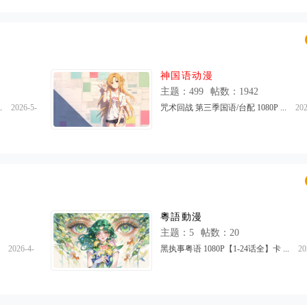
神国语动漫
主题：499
帖数：1942
.
2026-5-
咒术回战 第三季国语/台配 1080P ...
202
24 23:13
Giuliano
粵語動漫
主题：5
帖数：20
2026-4-
黑执事粤语 1080P【1-24话全】卡 ...
20
10 09:19
withll