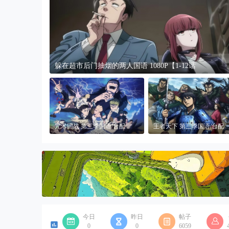
动
漫|
A
K
K
躲在超市后门抽烟的两人国语 1080P【1-12话
D
H
动
漫
咒术回战 第三季国语/台配
王者天下 第三季国语/台配
1080P【更新中】
1080P【1-26话全
今日
昨日
帖子
0
0
6059