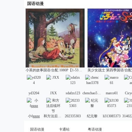
国语动漫
小英的故事国语/台配 1080P【1-53话全】
yd3204
JXX
sdafzx123
chenchao5378
marco61
Cicy
小fgggg
和方法后续环节
202335303
纪元黎
li313085373
31402
国语动漫
卡通站
粤语动漫